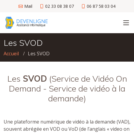
Mail
02 33 08 38 07
06 87 58 03 04
Les SVOD
Accueil
Les SVOD
Les
SVOD
(Service de Vidéo On
Demand - Service de vidéo à la
demande)
Une plateforme numérique de vidéo à la demande (VAD),
souvent abrégée en VOD ou VoD (de l’anglais « video on